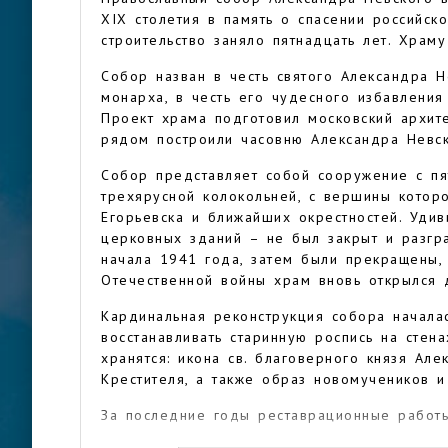
XIX столетия в память о спасении российск
строительство заняло пятнадцать лет. Храм
Собор назван в честь святого Александра Н
монарха, в честь его чудесного избавления
Проект храма подготовил московский архит
рядом построили часовню Александра Невск
Собор представляет собой сооружение с пя
трехярусной колокольней, с вершины котор
Егорьевска и ближайших окрестностей. Удив
церковных зданий – не был закрыт и разгр
начала 1941 года, затем были прекращены,
Отечественной войны храм вновь открылся
Кардинальная реконструкция собора началас
восстанавливать старинную роспись на стен
хранятся: икона св. благоверного князя Ал
Крестителя, а также образ новомучеников и
За последние годы реставрационные работы