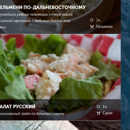
ЕЛЬМЕНИ ПО-ДАЛЬНЕВОСТОЧНОМУ
куснейшие рыбные пельмешки станут вашей
2ч.
изитной карточкой и любимым блюдом всей
Пельмени
емьи
АЛАТ РУССКИЙ
1ч.
Салат
ригинальный салат по-дальневостоному