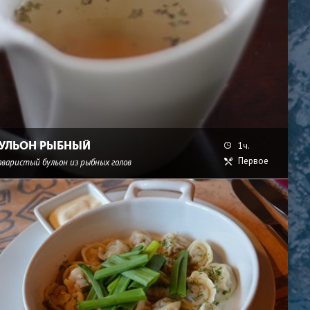
УЛЬОН РЫБНЫЙ
1ч.
Первое
аваристый бульон из рыбных голов