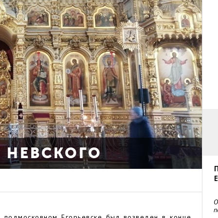
 НЕВСКОГО
О
п
в подмосковном Егорьевске был возведен в конце