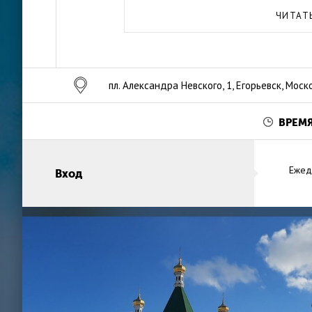
Сегодня при церкви действуют воскресная 
ЧИТАТ
хоругвеносцев, церковный хор. Службы сов
побывать в красивейшем соборе Александра
пл. Александра Невского, 1, Егорьевск, Моск
ВРЕМ
Ежед
Вход