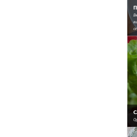
П
В
в
с
С
О