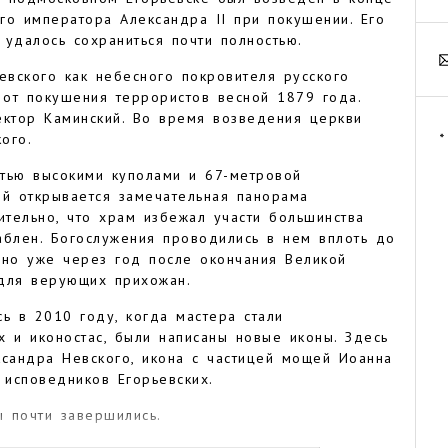
ого императора Александра II при покушении. Его
у удалось сохраниться почти полностью.
евского как небесного покровителя русского
 от покушения террористов весной 1879 года.
ектор Каминский. Во время возведения церкви
*
ого.
тью высокими куполами и 67-метровой
ой открывается замечательная панорама
ительно, что храм избежал участи большинства
аблен. Богослужения проводились в нем вплоть до
 но уже через год после окончания Великой
 для верующих прихожан.
ь в 2010 году, когда мастера стали
ах и иконостас, были написаны новые иконы. Здесь
ександра Невского, икона с частицей мощей Иоанна
 исповедников Егорьевских.
 почти завершились.