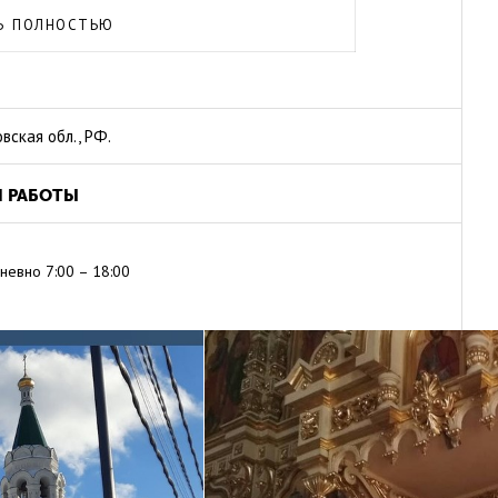
школа, библиотека, православное общество
Ь ПОЛНОСТЬЮ
ершаются ежедневно. Туристы также стараются
 Невского при поездках в Егорьевск.
овская обл., РФ.
Я РАБОТЫ
невно
7:00 – 18:00