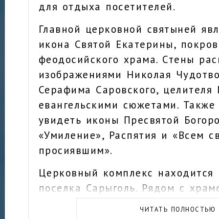
для отдыха посетителей.
Главной церковной святыней явл
икона Святой Екатерины, покро
феодосийского храма. Стены ра
изображениями Николая Чудотво
Серафима Саровского, целителя 
евангельскими сюжетами. Также
увидеть иконы Пресвятой Богор
«Умиление», Распятия и «Всем с
просиявшим».
Церковный комплекс находится 
поселка Сарыголь. Рядом с хра
городской автовокзал и железн
ЧИТАТЬ ПОЛНОСТЬЮ
«Айвазовская».