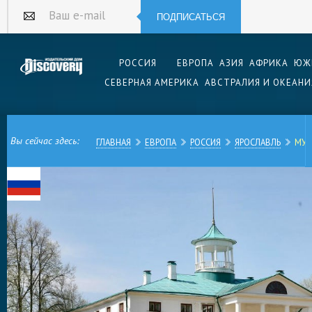
ПОДПИСАТЬСЯ
Ваш e-mail
РОССИЯ
ЕВРОПА
АЗИЯ
АФРИКА
ЮЖ
СЕВЕРНАЯ АМЕРИКА
АВСТРАЛИЯ И ОКЕАНИ
Вы сейчас здесь:
ГЛАВНАЯ
ЕВРОПА
РОССИЯ
ЯРОСЛАВЛЬ
МУЗ