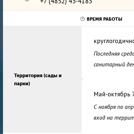
+7 (4852) 43-4183
ВРЕМЯ РАБОТЫ
круглогодичн
Последняя сред
санитарный ден
Экспозиции и
Территория (сады и
выставки музея-
парки)
заповедника
Май-октябрь
С ноября по апре
вход на терри