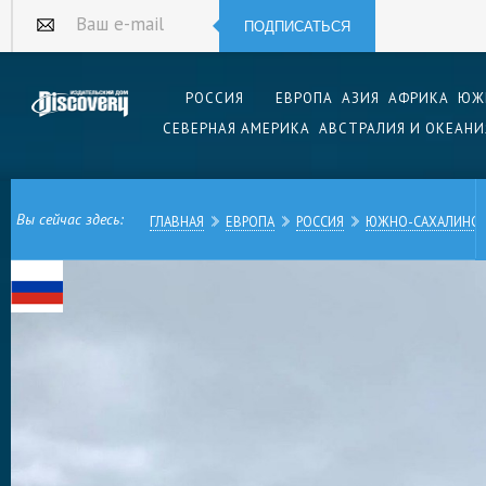
ПОДПИСАТЬСЯ
Ваш e-mail
РОССИЯ
ЕВРОПА
АЗИЯ
АФРИКА
ЮЖ
СЕВЕРНАЯ АМЕРИКА
АВСТРАЛИЯ И ОКЕАНИ
Вы сейчас здесь:
ГЛАВНАЯ
ЕВРОПА
РОССИЯ
ЮЖНО-САХАЛИНС