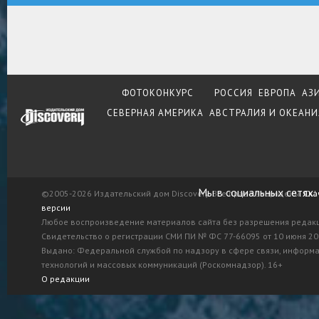
ФОТОКОНКУРС
РОССИЯ
ЕВРОПА
АЗ
СЕВЕРНАЯ АМЕРИКА
АВСТРАЛИЯ И ОКЕАНИ
Мы в социальных сетях:
©2005-2026 Издательский дом Discovery. Все права защищены.
Ска
версии
Любое воспроизведение материалов сайта без разрешения редак
Свидетельство о регистрации СМИ ПИ № ФС 77-66095 от 10 июня 201
Выдано: Федеральной службой по надзору в сфере связи, информ
технологий и массовых коммуникаций (Роскомнадзор). 16+
О редакции