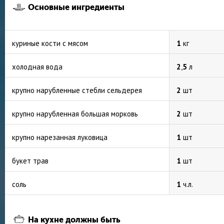
Основные ингредиенты
куриные кости с мясом
1
кг
холодная вода
2
,
5
л
крупно нарубленные стебли сельдерея
2
шт
крупно нарубленная большая морковь
2
шт
крупно нарезанная луковица
1
шт
букет трав
1
шт
соль
1
ч.л.
На кухне должны быть