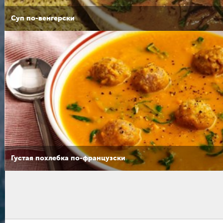
Суп по-венгерски
Густая похлебка по-французски