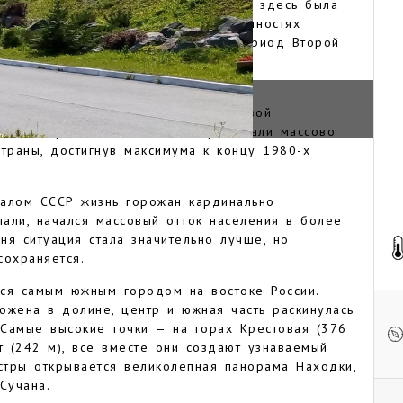
ические условия побережья. Вскоре здесь была
 фактория. В 1930-40 годы в окрестностях
 для советских заключенных, а в период Второй
спустя здесь находились японские
ла в 1950 году. С развитием портовой
овине прошлого века в эти края стали массово
страны, достигнув максимума к концу 1980-х
валом СССР жизнь горожан кардинально
али, начался массовый отток населения в более
ня ситуация стала значительно лучше, но
сохраняется.
тся самым южным городом на востоке России.
ожена в долине, центр и южная часть раскинулась
Самые высокие точки — на горах Крестовая (376
ат (242 м), все вместе они создают узнаваемый
стры открывается великолепная панорама Находки,
Сучана.