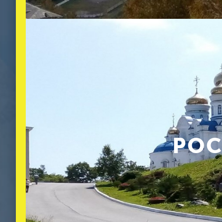
Одни из самых заметных здан
любительский драматический т
классицизма с белыми колонна
и туристов.
Для отдыха на природе горож
«дикие» пляжи в окрестностях
(Рица), отделенное от залива
озера устраивают пикники, но
РОС