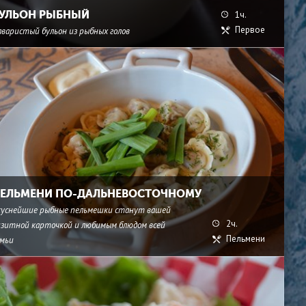
УЛЬОН РЫБНЫЙ
1ч.
Первое
аваристый бульон из рыбных голов
ЕЛЬМЕНИ ПО-ДАЛЬНЕВОСТОЧНОМУ
куснейшие рыбные пельмешки станут вашей
2ч.
изитной карточкой и любимым блюдом всей
Пельмени
емьи