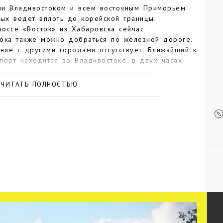
ми Владивостоком и всем восточным Приморьем
рых ведет вплоть до корейской границы.
оссе «Восток» из Хабаровска сейчас
тока также можно добраться по железной дороге.
ние с другими городами отсутствует. Ближайший к
орт находится во Владивостоке, в двух часах
ЧИТАТЬ ПОЛНОСТЬЮ
ься на маршрутных такси и автобусах, либо на
 вызвать по телефону или в интернет-приложении.
м центральным улицам также ходят электрички.
пактный, по нему несложно гулять пешком.
ию города и всего края, лучше посетить
аходка». Он состоит из выставочного зала и зала
ействует археологический музей под открытым
тинной галерее «Вернисаж» регулярно
сных работ и фотографий мастеров со всего
де и Приморском крае является православный
1800 человек. Белоснежная церковь с девятью