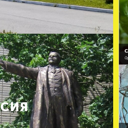
С
О
СИЯ