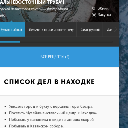
АЛЬНЕВОСТОЧНЫЙ ТРУБАЧ
30мин.
орской деликатес в компании благородного
Закуска
риба
Бульон рыбный
Пельмени по-дальневосточному
Салат русский
Дальневосточн
ВСЕ РЕЦЕПТЫ (4)
СПИСОК ДЕЛ В НАХОДКЕ
Увидеть город и бухту с вершины горы Сестра.
Посетить Музейно-выставочный центр «Находка».
Побывать у памятника в виде гигантских якорей.
Побывать в Казанском соборе.