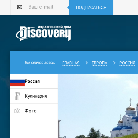
ПОДПИСАТЬСЯ
Ваш e-mail
Вы сейчас здесь:
ГЛАВНАЯ
ЕВРОПА
РОССИЯ
Россия
Находка — российский портов
Кулинария
Японского моря. Исторически 
морских судов, транспортиров
рыболовстве и рыбопереработ
Фото
Город получил свое имя по на
мореплавателями в 1859 году.
заливе Америка Желтого моря