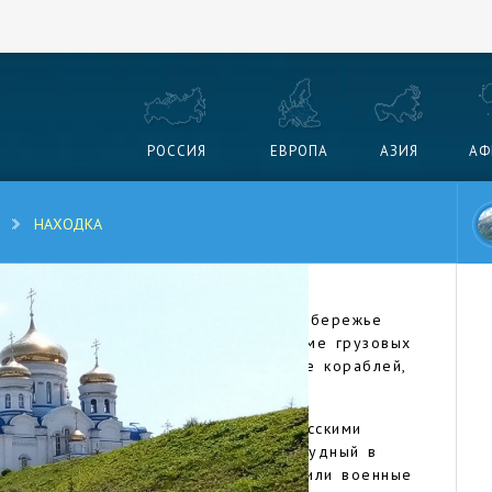
РОССИЯ
ЕВРОПА
АЗИЯ
АФ
НАХОДКА
ый город на Дальнем Востоке, на побережье
вся жизнь горожан строится на приеме грузовых
ке товаров вглубь материка, ремонте кораблей,
ке.
званию бухты Находка, открытой русскими
 Спустя пять лет на полуострове Трудный в
 возникло первое поселение, где жили военные