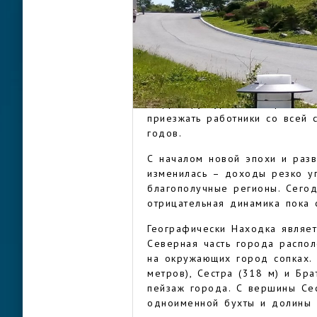
гидрографы, изучавшие климат
организована первая торговая
Находки располагались лагеря
мировой войны и десятилетие 
военнопленные.
НАХОДКА
Статус города Находка получи
инфраструктуры во второй пол
приезжать работники со всей 
годов.
С началом новой эпохи и раз
изменилась – доходы резко уп
благополучные регионы. Сегод
отрицательная динамика пока 
Географически Находка являе
Северная часть города распол
на окружающих город сопках. 
метров), Сестра (318 м) и Бр
пейзаж города. С вершины Се
одноименной бухты и долины 