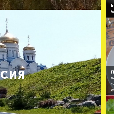
Б
ий в городе — муниципальный Театр Кукол и
еатр «Рампа». Красивые сооружение в стиле
Н
ми привлекают не только любителей искусства, но
ане стараются выбраться на окружающие сопки,
 Находки или на искусственное Приморское озеро
 Петра Великого широкой дамбой. На берегах
чуют в палатках или просто ловят рыбу.
СИЯ
П
В
в
с