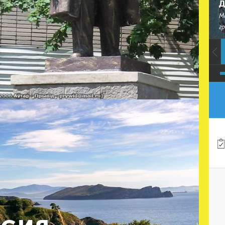
Д
М
г