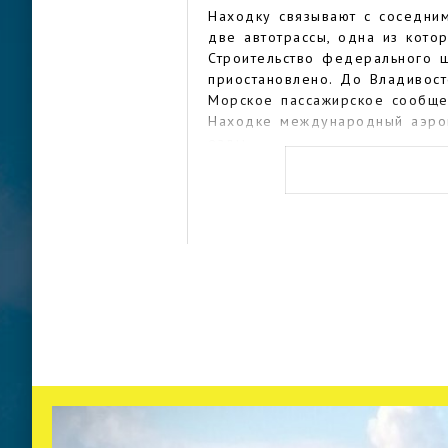
Находку связывают с соседни
две автотрассы, одна из кото
Строительство федерального ш
приостановлено. До Владивос
Морское пассажирское сообще
Находке международный аэроп
езды.
По городу удобней передвигат
обычных такси, которые можно
Утром и вечером по некоторы
Центр Находки достаточно ком
Чтобы узнать подробную истор
Музейно-выставочный центр «Н
истории, в рамках которого д
небом «Палеодеревня». В кар
устраиваются выставки живопи
Дальнего Востока.
Самым большим храмом в горо
Казанский собор, вмещающий 