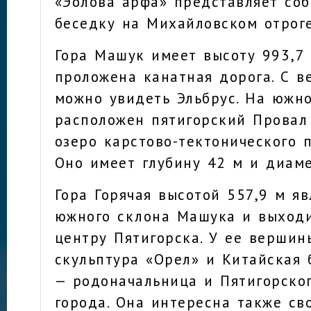
«Эолова арфа» представляет со
беседку на Михайловском отрог
Гора Машук имеет высоту 993,7
проложена канатная дорога. С 
можно увидеть Эльбрус. На южн
расположен пятигорский Провал
озеро карстово-тектонического 
Оно имеет глубину 42 м и диаме
Гора Горячая высотой 557,9 м яв
южного склона Машука и выходи
центру Пятигорска. У ее вершин
скульптура «Орел» и Китайская 
— родоначальница и Пятигорског
города. Она интересна также с