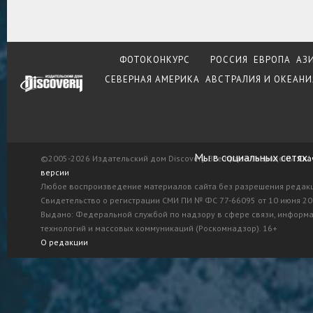
ФОТОКОНКУРС
РОССИЯ
ЕВРОПА
АЗ
СЕВЕРНАЯ АМЕРИКА
АВСТРАЛИЯ И ОКЕАНИ
Мы в социальных сетях:
©2005-2026 Издательский дом Discovery. Все права защищены.
Ска
версии
Любое воспроизведение материалов сайта без разрешения редак
Свидетельство о регистрации СМИ ПИ № ФС 77-66095 от 10 июня 201
Выдано: Федеральной службой по надзору в сфере связи, информ
технологий и массовых коммуникаций (Роскомнадзор). 16+
О редакции