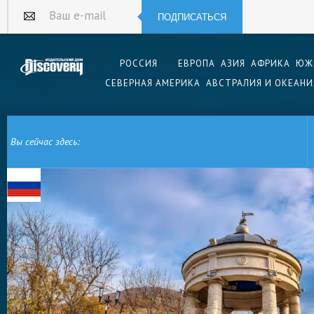
ПОДПИСАТЬСЯ
Ваш e-mail
РОССИЯ
ЕВРОПА
АЗИЯ
АФРИКА
ЮЖ
СЕВЕРНАЯ АМЕРИКА
АВСТРАЛИЯ И ОКЕАНИ
Вы сейчас здесь:
ГЛАВНАЯ
ЕВРОПА
РОССИЯ
ПЯТИГОРСК
ГОРА МАШУК И РОТОНДА