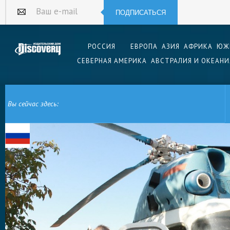
ПОДПИСАТЬСЯ
Ваш e-mail
РОССИЯ
ЕВРОПА
АЗИЯ
АФРИКА
ЮЖ
СЕВЕРНАЯ АМЕРИКА
АВСТРАЛИЯ И ОКЕАНИ
Вы сейчас здесь:
ГЛАВНАЯ
ЕВРОПА
РОССИЯ
ТАГАНРОГ
МУЗЕЙ АВИАЦИОННОЙ ТЕХН