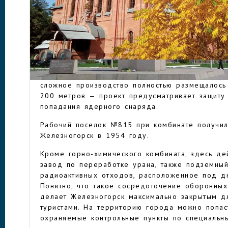
Саян в Южной Сибири. Город возник в 1950 г
правительства как поселение при горно-химич
производству оружейного плутония. Предприят
градообразующим.
ЖЕЛЕЗНОГОРСК
Мрачной стороной истории в рождении города 
и городские постройки возводились руками ты
исправительного лагеря «Гранитный». Особенно
сложное производство полностью размещалось
200 метров — проект предусматривает защиту
попадания ядерного снаряда.
Рабочий поселок №815 при комбинате получил
Железногорск в 1954 году.
Кроме горно-химического комбината, здесь де
завод по переработке урана, также подземный
радиоактивных отходов, расположенное под д
Понятно, что такое сосредоточение оборонны
делает Железногорск максимально закрытым 
туристами. На территорию города можно попас
охраняемые контрольные пункты по специальн