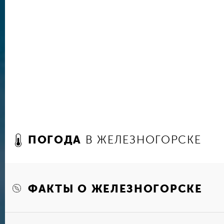
горожанам дом с часами. В построенном в сти
неоклассицизма здании с высокой башней на 
улиц размещается городская администрация. 
башни украшает большой циферблат стрелочны
на площади установлен памятник В.И. Ленину и
О советском архитектурном наследии напомина
построенный в 1957 году к очередному юбил
революции. Красивое розовое здание с белым
московский Большой театр.
Другим заметным учреждением культуры являе
довольно неожиданное для небольшого промы
Солидное здание приютил небольшой, но проф
ПОГОДА
В ЖЕЛЕЗНОГОРСКЕ
театра, который не только радует своим масте
но регулярно выезжает на гастроли в соседни
участвует в фестивалях.
В память о Великой Отечественной войне на 
ФАКТЫ О ЖЕЛЕЗНОГОРСКЕ
установлен Мемориал Победы – каменная стел
штыка с орденом Победы между ними. Сюда к
горожане и высокие гости приезжают возложит