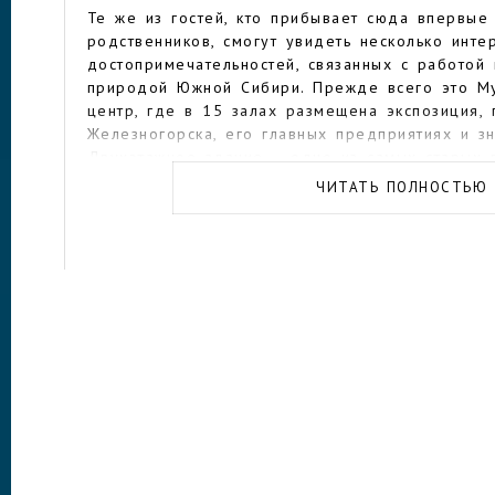
Те же из гостей, кто прибывает сюда впервые
родственников, смогут увидеть несколько инте
достопримечательностей, связанных с работой
природой Южной Сибири. Прежде всего это М
центр, где в 15 залах размещена экспозиция,
Железногорска, его главных предприятиях и з
Двухэтажное здание – одно из самых старых 
ЧИТАТЬ ПОЛНОСТЬЮ
У Горно-химического комбината есть собствен
центре. Он достаточно новый, был открыт в 2
увидеть макет промышленного производства в
глазами наблюдая основные технологические 
плутония и управления ядерным реактором. Эк
себя современные мультимедийные системы.
Из более традиционных архитектурных постро
для бывшего советского моногорода правосла
Архангела. Храм канонического облика был во
в 1999 году и тогда же открылся для прихожа
адрес, по которому находится собор – ул. 60
Визитной карточкой Железногорска можно назв