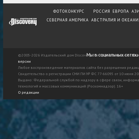
ФОТОКОНКУРС
РОССИЯ
ЕВРОПА
АЗ
СЕВЕРНАЯ АМЕРИКА
АВСТРАЛИЯ И ОКЕАНИ
Мы в социальных сетях:
©2005-2026 Издательский дом Discovery. Все права защищены.
Ска
версии
Любое воспроизведение материалов сайта без разрешения редак
Свидетельство о регистрации СМИ ПИ № ФС 77-66095 от 10 июня 201
Выдано: Федеральной службой по надзору в сфере связи, информ
технологий и массовых коммуникаций (Роскомнадзор). 16+
О редакции