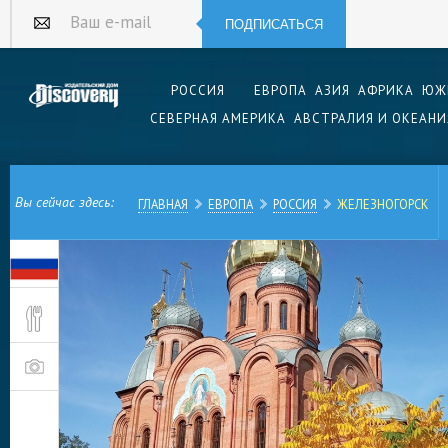
ПОДПИСАТЬСЯ
Ваш e-mail
РОССИЯ
ЕВРОПА
АЗИЯ
АФРИКА
ЮЖ
СЕВЕРНАЯ АМЕРИКА
АВСТРАЛИЯ И ОКЕАНИ
Вы сейчас здесь:
ГЛАВНАЯ
ЕВРОПА
РОССИЯ
ЖЕЛЕЗНОГОРСК
Железногорск в Красноярском крае — один из
России с одинаковыми названиями. Он предста
промышленный пригород Красноярска. С горны
расположенным внутри горы городские постро
железная дорога.
Географически Железногорск расположен на бе
ручья Байкал (не озера), в предгорьях Атаман