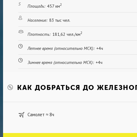
торжественные мероприятия, традицию посеща
2
Площадь:
457 км
и многие молодожены.
Любимым местом отдыха и прогулок железного
Население:
83 тыс чел.
зоопарк и Парк культуры и отдыха им. Кирова
лесополосе на берегу искусственного озера. 
2
Плотность:
181,62 чел./км
аллеи, пешеходные дорожки, уютные природны
оригинальные цветочные композиции. Недавно 
Летнее время (относительно МСК):
+4ч
восстановленный фонтан, аттракционы для дет
открыт для посетителей круглый год.
Зимнее время (относительно МСК):
+4ч
КАК ДОБРАТЬСЯ ДО ЖЕЛЕЗНО
Самолет
8ч
≈