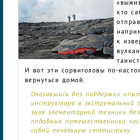
«выжи
кто са
отправ
напри
к изв
вулкан
таинс
И вот эти сорвиголовы по-наст
вернуться домой.
Оказавшись без поддержки опы
инструктора в экстремальной 
зная элементарной техники без
подобные путешественники ча
собой печальную статистику.