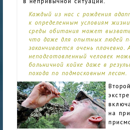
в непривычной ситуации.
Каждый из нас с рождения ада
к определенным условиям жизни
среды обитания может вызвать 
что даже для опытных людей п
заканчивается очень плачевно. 
неподготовленный человек мож
больничной койке даже в резул
похода по подмосковным лесам.
Второй
экстр
включа
на пр
присм