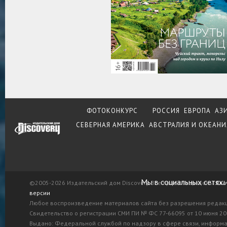
ФОТОКОНКУРС
РОССИЯ
ЕВРОПА
АЗ
СЕВЕРНАЯ АМЕРИКА
АВСТРАЛИЯ И ОКЕАНИ
Мы в социальных сетях:
©2005-2026 Издательский дом Discovery. Все права защищены.
Ска
версии
Любое воспроизведение материалов сайта без разрешения редак
Свидетельство о регистрации СМИ ПИ № ФС 77-66095 от 10 июня 201
Выдано: Федеральной службой по надзору в сфере связи, информ