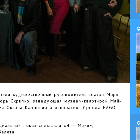
пили художественный руководитель театра Марк
Игорь Скрипко, заведующая музеем-квартирой Майи
ея Оксана Карнович и основатель бренда BAGO
циальный показ спектакля «Я — Майя»,
алета.