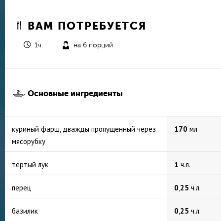
ВАМ ПОТРЕБУЕТСЯ
1ч.
на 6 порций
Основные ингредиенты
куриный фарш, дважды пропущенный через
170
мл
мясорубку
тертый лук
1
ч.л.
перец
0
,
25
ч.л.
базилик
0
,
25
ч.л.