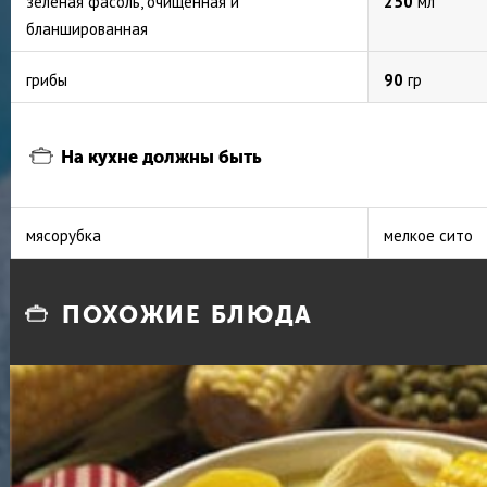
зеленая фасоль, очищенная и
250
мл
бланшированная
грибы
90
гр
На кухне должны быть
мясорубка
мелкое сито
ПОХОЖИЕ БЛЮДА