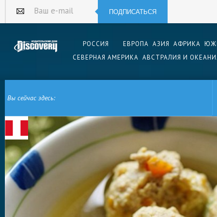
ПОДПИСАТЬСЯ
Ваш e-mail
РОССИЯ
ЕВРОПА
АЗИЯ
АФРИКА
ЮЖ
СЕВЕРНАЯ АМЕРИКА
АВСТРАЛИЯ И ОКЕАНИ
Вы сейчас здесь:
ГЛАВНАЯ
ЮЖНАЯ АМЕРИКА
ПЕРУ
ПЕРУАНСКАЯ КУХНЯ
СУП С ФР