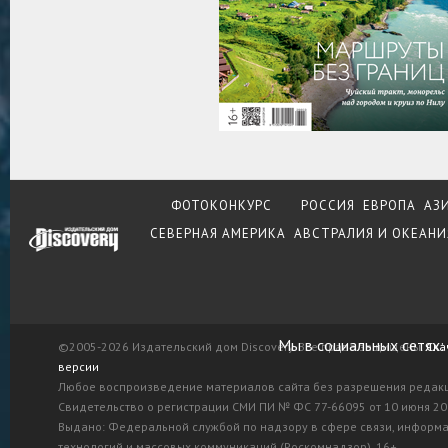
ФОТОКОНКУРС
РОССИЯ
ЕВРОПА
АЗ
СЕВЕРНАЯ АМЕРИКА
АВСТРАЛИЯ И ОКЕАНИ
Мы в социальных сетях:
©2005-2026 Издательский дом Discovery. Все права защищены.
Ска
версии
Любое воспроизведение материалов сайта без разрешения редак
Свидетельство о регистрации СМИ ПИ № ФС 77-66095 от 10 июня 201
Выдано: Федеральной службой по надзору в сфере связи, информ
технологий и массовых коммуникаций (Роскомнадзор). 16+