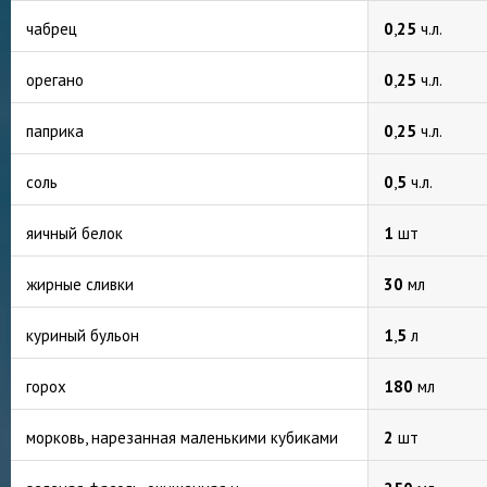
чабрец
0
,
25
ч.л.
орегано
0
,
25
ч.л.
паприка
0
,
25
ч.л.
соль
0
,
5
ч.л.
яичный белок
1
шт
жирные сливки
30
мл
куриный бульон
1
,
5
л
горох
180
мл
морковь, нарезанная маленькими кубиками
2
шт