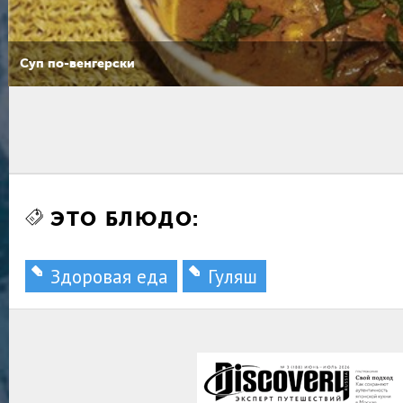
Суп по-венгерски
ЭТО БЛЮДО:
Здоровая еда
Гуляш