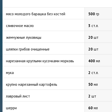
мясо молодого барашка без костей
500
гр
сливочное масло
3
ст.л.
жемчужные луковицы
20
шт
шляпки грибов очищенные
20
шт
нарезанная круглыми кусочками морковь
400
мл
мука
2
ст.л.
крупно нарезанный картофель
50
мл
лавровый лист
2
шт
шерри
60
мл