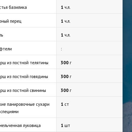
стья базилика
1
ч.л.
рный перец
1
ч.л.
ль
1
ч.л.
фтели
:
рш из постной телятины
300
г
рш из постной говядины
300
г
рш из постной свинины
300
г
хие панировочные сухари
1
ст
 специями
мельченная луковица
1
шт