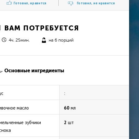
Готовил, нравится
Готовил, не нравится
ВАМ ПОТРЕБУЕТСЯ
4ч. 25мин.
на 6 порций
Основные ингредиенты
ус
:
ивочное масло
60
мл
мельченные зубчики
2
шт
снока