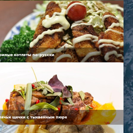
риные котлеты по-русски
лячьи щечки с тыквенным пюре