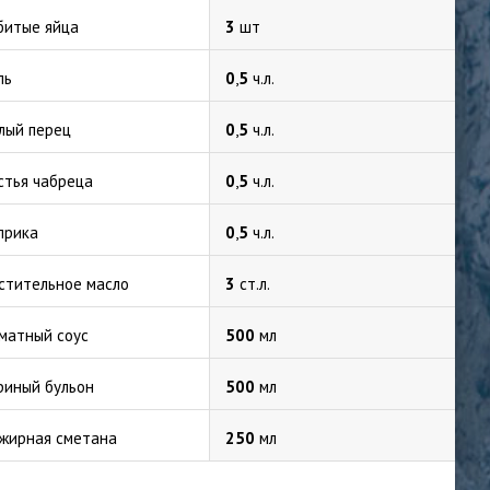
битые яйца
3
шт
ль
0
,
5
ч.л.
лый перец
0
,
5
ч.л.
стья чабреца
0
,
5
ч.л.
прика
0
,
5
ч.л.
стительное масло
3
ст.л.
матный соус
500
мл
риный бульон
500
мл
жирная сметана
250
мл