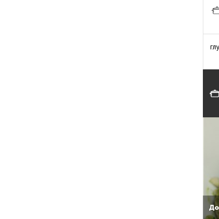
гл
До