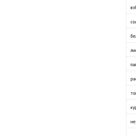
вз
со
бе
ли
па
ра
то
ку
не