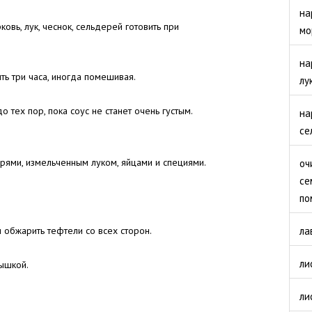
на
вь, лук, чеснок, сельдерей готовить при
мо
на
ь три часа, иногда помешивая.
лу
о тех пор, пока соус не станет очень густым.
на
се
рями, измельченным луком, яйцами и специями.
оч
се
по
 обжарить тефтели со всех сторон.
ла
ли
рышкой.
ли