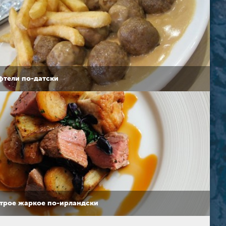
фтели по-датски
трое жаркое по-ирландски