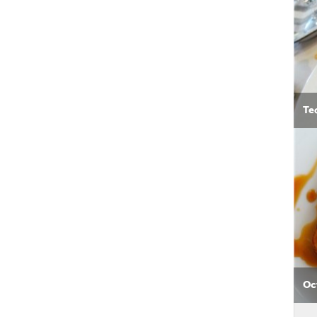
Те
Ос