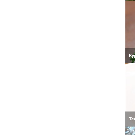
Ку
Те