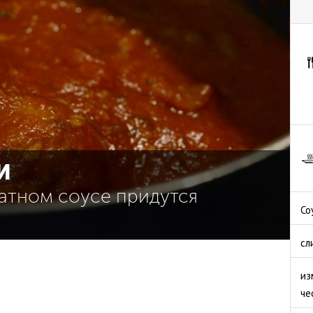
И
матном соусе придутся
Со
сл
из
че