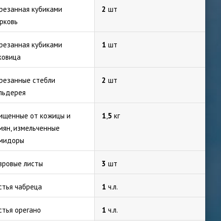
резанная кубиками
2
шт
рковь
резанная кубиками
1
шт
ковица
резанные стебли
2
шт
льдерея
ищенные от кожицы и
1
,
5
кг
мян, измельченные
мидоры
вровые листы
3
шт
стья чабреца
1
ч.л.
стья орегано
1
ч.л.