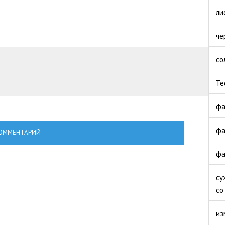
ли
че
со
Те
фа
фа
ОММЕНТАРИЙ
фа
су
со
из