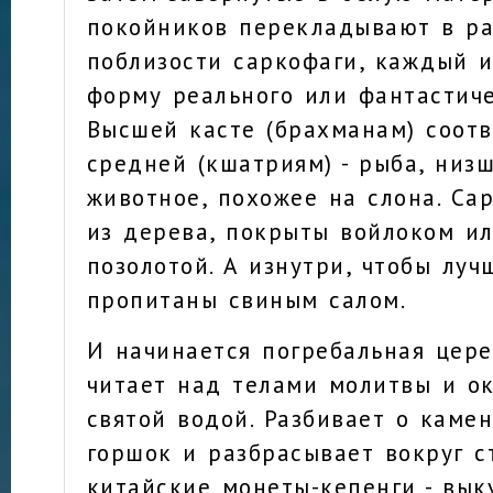
покойников перекладывают в р
поблизости саркофаги, каждый 
форму реального или фантастиче
Высшей касте (брахманам) соотв
средней (кшатриям) - рыба, низш
животное, похожее на слона. Са
из дерева, покрыты войлоком и
позолотой. А изнутри, чтобы луч
пропитаны свиным салом.
И начинается погребальная цер
читает над телами молитвы и о
святой водой. Разбивает о каме
горшок и разбрасывает вокруг 
китайские монеты-кепенги - вык