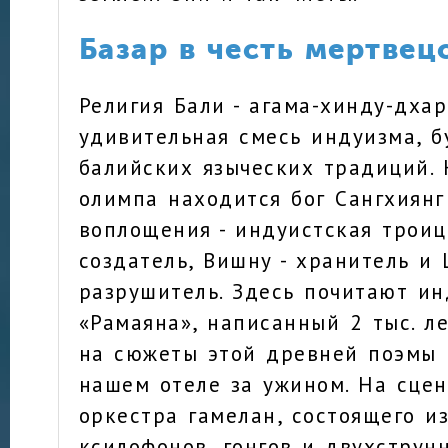
Базар в честь мертвец
Религия Бали - агама-хинду-дхар
удивительная смесь индуизма, 
балийских языческих традиций.
олимпа находится бог Сангхиянг
воплощения - индуистская троиц
создатель, Вишну - хранитель и 
разрушитель. Здесь почитают и
«Рамаяна», написанный 2 тыс. ле
на сюжеты этой древней поэмы 
нашем отеле за ужином. На сцен
оркестра гамелан, состоящего и
ксилофонов, гонгов и двухструн