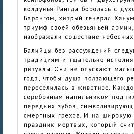
колдунья Рангда боролась с дух
Баронгом, хитрый генерал Хану
триумф своей обезьяньей армии
изображали сошествие небесных
Балийцы без рассуждений следу
традициям и тщательно исполн
ритуалы. Они не опускают малы
года, чтобы душа ползающего р
переселилась в животное. Кажд
серебряным напильником подпи
передних зубов, символизирующ
смертных грехов. И на широкую
праздник мертвых, который счи
самых важных. Жители острова п