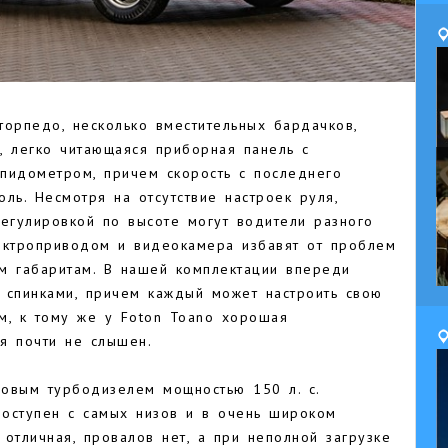
торпедо, несколько вместительных бардачков,
, легко читающаяся приборная панель с
пидометром, причем скорость с последнего
оль. Несмотря на отсутствие настроек руля,
регулировкой по высоте могут водители разного
ектроприводом и видеокамера избавят от проблем
им габаритам. В нашей комплектации впереди
 спинками, причем каждый может настроить свою
ем, к тому же у Foton Toano хорошая
ля почти не слышен.
овым турбодизелем мощностью 150 л. с.
оступен с самых низов и в очень широком
отличная, провалов нет, а при неполной загрузке