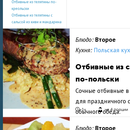
сохраняются.
Отбивные из телятины по-
креольски
Хотите побаловать своих близких шикарным уж
Отбивные из телятины с
оригинальным блюдом — наши рецепты отбивны
сальсой из киви и мандарина
вариант, который вам обязательно понравится
рекомендации позволят приготовить мясо прав
получилось вкусным, сочным, ароматным.
Блюдо:
Второе
Кухня:
Польская ку
Отбивные из 
по-польски
Сочные отбивные в
для праздничного с
обычного обеда.
1ч.
на 4 порции
Блюдо:
Второе