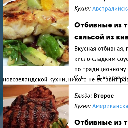
Кухня:
Австралийск
Отбивные из 
сальсой из ки
Вкусная отбивная,
кисло-сладким соу
по традиционному
новозеландской кухни, никого не оставит р
1ч.
на 6 порций
Блюдо:
Второе
Кухня:
Американска
Отбивные из т