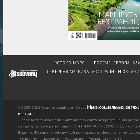
ФОТОКОНКУРС
РОССИЯ
ЕВРОПА
АЗ
СЕВЕРНАЯ АМЕРИКА
АВСТРАЛИЯ И ОКЕАНИ
Мы в социальных сетях:
©2005-2026 Издательский дом Discovery. Все права защищены.
Ска
версии
Любое воспроизведение материалов сайта без разрешения редак
Свидетельство о регистрации СМИ ПИ № ФС 77-66095 от 10 июня 201
Выдано: Федеральной службой по надзору в сфере связи, информ
технологий и массовых коммуникаций (Роскомнадзор). 16+