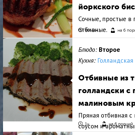
йоркского би
Сочные, простые в
отбивные.
40мин.
на 6 по
Блюдо:
Второе
Кухня:
Голландская
Отбивные из 
голландски с 
малиновым к
Пряная отбивная 
соусом и ароматны
1ч.
на 6 порций