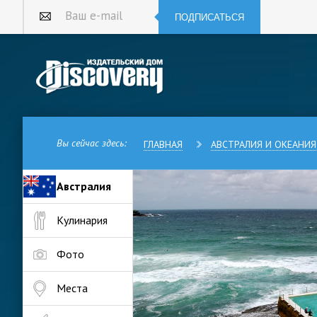
ПОДПИСАТЬСЯ
Ваш e-mail
Вы сейчас здесь:
ГЛАВНАЯ
АВСТРАЛИЯ И ОКЕАНИЯ
Австралия
Сидней — самый большой город
Кулинария
но остался столицей штата Но
Еще Сидней — самый старый г
городов Австралии (некоторы
Фото
страны), самый населенный го
только в Австралии, но и в ми
Места
Сидней, как и вообще любая т