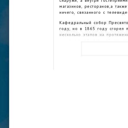
снаружи, а внутри гостеприим
магазинов, ресторанов,а также
ничего, связанного с телевиде
Кафедральный собор Пресвят
году, но в 1865 году сгорел 
несколько этапов на протяжен
национальной святыней, может
другая церковь в Австралии, и
органом и колоколами.
Отличное место для прогулок 
четырехсотметровая площадка
мире. Здесь можно просто бро
многочисленных кафе с видом 
магазинов и бутиков на прист
жителей города и туристов на
отличный вид на основные гор
Бридж, Оперный театр, порт).
можно еще развлечься посеще
Центральный квартал Дарлинг
расслабиться, прогуливаясь п