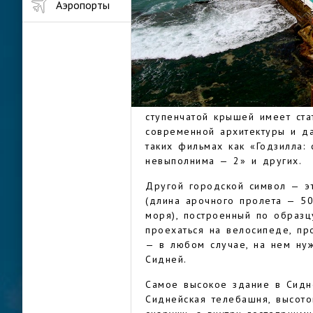
такими шикарными волнами, чт
Аэропорты
серферов, а еще — насыщенная
архитектурных шедевров неско
музыкальные и политические м
разнообразная активность.
СИДНЕЙ
Сиднейский оперный театр — с
никогда не видел его воочию,
ступенчатой крышей имеет ста
современной архитектуры и д
таких фильмах как «Годзилла:
невыполнима — 2» и других.
Другой городской символ — э
(длина арочного пролета — 5
моря), построенный по образц
проехаться на велосипеде, пр
— в любом случае, на нем нуж
Сидней.
Самое высокое здание в Сидне
Сиднейская телебашня, высото