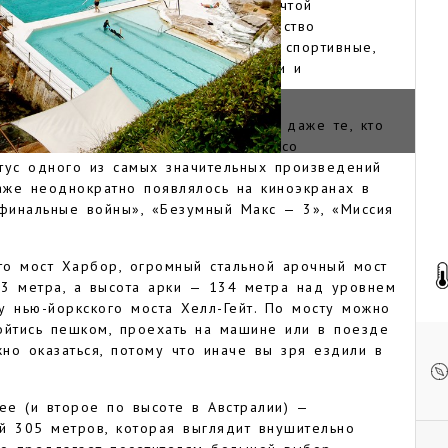
о они делают эти места золотой мечтой
 культурная и ночная жизнь, множество
льких эпох, постоянно проходящие спортивные,
ероприятия, живописные окрестности и
имвол города, его очертания знают даже те, кто
 ведь это стоящее на воде здание со
тус одного из самых значительных произведений
аже неоднократно появлялось на киноэкранах в
 финальные войны», «Безумный Макс — 3», «Миссия
то мост Харбор, огромный стальной арочный мост
03 метра, а высота арки — 134 метра над уровнем
у нью-йоркского моста Хелл-Гейт. По мосту можно
ойтись пешком, проехать на машине или в поезде
но оказаться, потому что иначе вы зря ездили в
е (и второе по высоте в Австралии) —
й 305 метров, которая выглядит внушительно