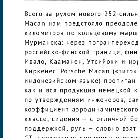
Всего за рулем нового 252-сильн
Macan нам предстояло преодоле
километров по кольцевому марш
Мурманска: через погранперехо
российско-финской границе, фи
Ивало, Кааманен, Утсийоки и н
Киркенес. Porsche Macan («тигр»
индонезийском языке) пропитан 
как и вся продукция немецкой к
по утверждениям инженеров, са
коэффициент аэродинамического
классе, сидения — с отличной б
поддержкой, руль — словно взят
GT, прекрасная динамика и вел