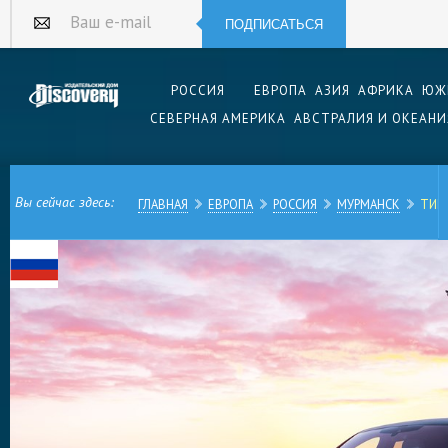
ПОДПИСАТЬСЯ
Ваш e-mail
РОССИЯ
ЕВРОПА
АЗИЯ
АФРИКА
ЮЖ
СЕВЕРНАЯ АМЕРИКА
АВСТРАЛИЯ И ОКЕАНИ
Вы сейчас здесь:
ГЛАВНАЯ
ЕВРОПА
РОССИЯ
МУРМАНСК
ТИГР