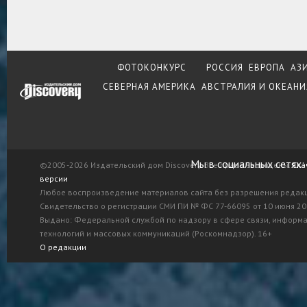
ФОТОКОНКУРС
РОССИЯ
ЕВРОПА
АЗ
СЕВЕРНАЯ АМЕРИКА
АВСТРАЛИЯ И ОКЕАНИ
Мы в социальных сетях:
©2005-2026 Издательский дом Discovery. Все права защищены.
Ска
версии
Любое воспроизведение материалов сайта без разрешения редак
Свидетельство о регистрации СМИ ПИ № ФС 77-66095 от 10 июня 201
Выдано: Федеральной службой по надзору в сфере связи, информ
технологий и массовых коммуникаций (Роскомнадзор). 16+
О редакции