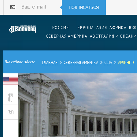
ПОДПИСАТЬСЯ
Ваш e-mail
РОССИЯ
ЕВРОПА
АЗИЯ
АФРИКА
ЮЖ
СЕВЕРНАЯ АМЕРИКА
АВСТРАЛИЯ И ОКЕАНИ
Вы сейчас здесь:
ГЛАВНАЯ
СЕВЕРНАЯ АМЕРИКА
США
АРЛИНГТО
Американский город Арлингтон, расположенный
входит в агломерацию Далласа. Он обязан св
Тихоокеанской железной дороге, строительств
1876 году. Он знаменит крупнейшим в мире к
высокой каруселью.
Географически город находится на обеих бере
От центра Далласа его отделяют чуть больше 