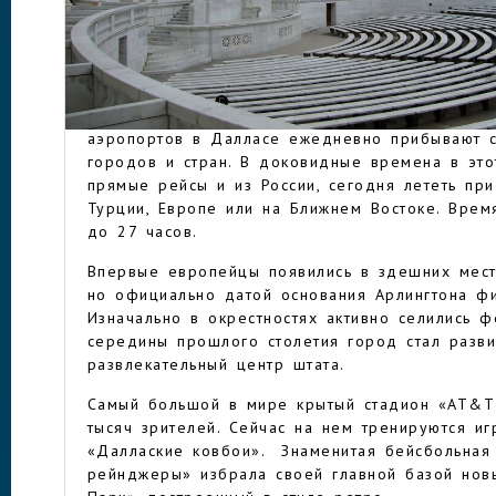
машине это полчаса езды. Благодаря близкому
популярен у туристов со всего мира, которые
чтобы увидеть своими глазами место смертель
президента США Джона Кеннеди.
АРЛИНГТОН
В один из крупнейших в Северной Америке м
аэропортов в Далласе ежедневно прибывают 
городов и стран. В доковидные времена в это
прямые рейсы и из России, сегодня лететь пр
Турции, Европе или на Ближнем Востоке. Время
до 27 часов.
Впервые европейцы появились в здешних мест
но официально датой основания Арлингтона фи
Изначально в окрестностях активно селились 
середины прошлого столетия город стал разви
развлекательный центр штата.
Самый большой в мире крытый стадион «АТ&Т
тысяч зрителей. Сейчас на нем тренируются иг
«Даллаские ковбои». Знаменитая бейсбольная
рейнджеры» избрала своей главной базой нов