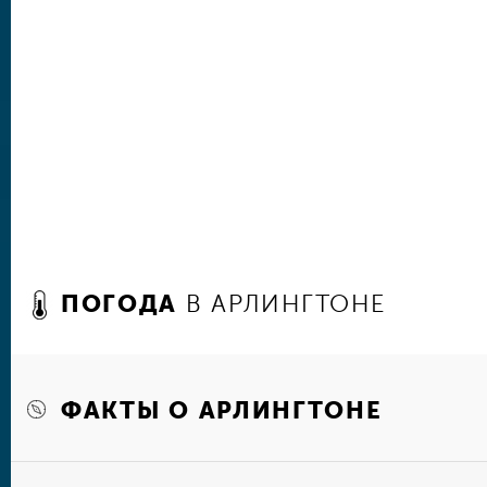
баптистов, расположенного в бывшем казино «
всех посетителей по историческому зданию и
проводятся экскурсии с профессиональными ги
Для прогулок на свежем воздухе замечательн
городской парк «Ривер Легаси», где в окруж
и яркой тропической зелени обустроены пеше
дорожки, площадки для занятий спортом и игр
Зимой организуются ледовые катки.
В других местах для массовых гуляний – «Гло
скульптур Калума Мура можно увидеть оригин
скульптуры и инсталляции. Даже для выгула со
ПОГОДА
В АРЛИНГТОНЕ
свое место – парк «Тейлс энд Трейлс», в кот
удовольствием выгуливают своих четвероногих
ФАКТЫ О АРЛИНГТОНЕ