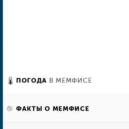
миллионов прожил последние годы. В доме про
работает сувенирный магазин. Ежегодно фана
съезжаются сюда на годовщину его кончины, ч
любимого артиста. Поклонники обычно одевают
эксцентричные костюмы Пресли, в которых он 
закате своей сверхуспешной карьеры.
В популярном у туристов музее «Rock-n-Soul»
наушники, с помощью которых можно услышать
композиции, связанные с выставленными экспо
музыкальные инструменты поп-идолов, дизайне
костюмы и многое другое.
ПОГОДА
В МЕМФИСЕ
Помимо него, в городе действуют Художестве
Мемфисского университета, Национальный муз
металла, музей гражданских прав, музей азиат
искусства Бельца. Тем, кто интересуется исто
Америке познавательным будет посещение Муз
ФАКТЫ О МЕМФИСЕ
Каждый год в мае в Мемфисе проходят неско
международных фестивалей, собирающих десят
Memphis in May, который сочетает в себе кон