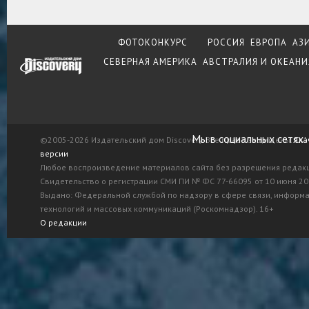
ФОТОКОНКУРС
РОССИЯ
ЕВРОПА
АЗ
СЕВЕРНАЯ АМЕРИКА
АВСТРАЛИЯ И ОКЕАНИ
Мы в социальных сетях:
©2005-2026 Издательский дом Discovery. Все права защищены.
Ска
версии
Любое воспроизведение материалов сайта без разрешения редак
Свидетельство о регистрации СМИ ПИ № ФС 77-66095 от 10 июня 201
Выдано: Федеральной службой по надзору в сфере связи, информ
технологий и массовых коммуникаций (Роскомнадзор). 16+
О редакции