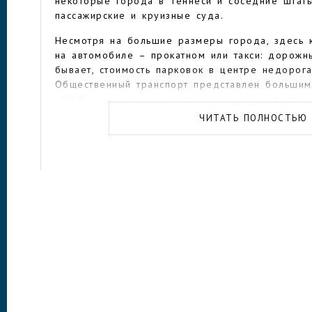
некоторые города в Теннеси и соседние штат
пассажирские и круизные суда.
Несмотря на большие размеры города, здесь 
на автомобиле – прокатном или такси: дорожн
бывает, стоимость парковок в центре недорога
Общественный транспорт представлен больши
автобусами, но они ходят только днем, по ве
рейсов значительно меньше. Есть возможность 
ЧИТАТЬ ПОЛНОСТЬЮ
велосипед или электросамокат. Пешком гулять
дневное время, в отдельных районах и в поз
быть небезопасно.
Поскольку Мемфис — родина и столица америк
полно музыкальных баров и ночных клубов. Об
на улице Бил-стрит, где находится «Дом блюз
десятки заведений, где играет живая музыка 
известные исполнители блюза, кантри, регги и
улица закрывается для движения автомобилей 
пешеходной, где веселье длится до поздней н
Конечно, самым посещаемым у гостей города я
огромное поместье короля рок-н-ролла Элвиса