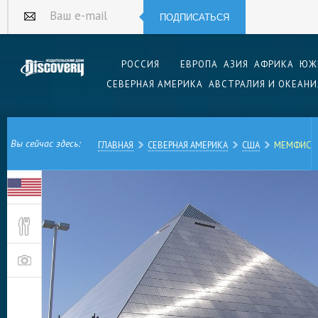
ПОДПИСАТЬСЯ
Ваш e-mail
РОССИЯ
ЕВРОПА
АЗИЯ
АФРИКА
ЮЖ
СЕВЕРНАЯ АМЕРИКА
АВСТРАЛИЯ И ОКЕАНИ
Вы сейчас здесь:
ГЛАВНАЯ
СЕВЕРНАЯ АМЕРИКА
США
МЕМФИС
Мемфис — крупнейший город американского шт
южных штатов в США. Названный в честь древн
стал родиной и столицей музыкального стиля б
последние годы своей жизни провел всемирно
актер Элвис Пресли.
Географически Мемфис расположен на берегах
прибытия европейских колонизаторов в этих м