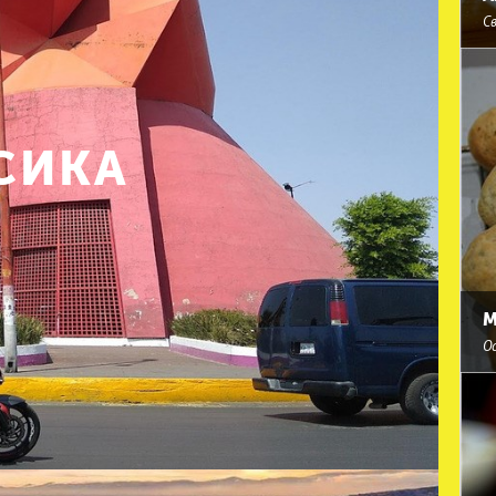
С
СИКА
М
О