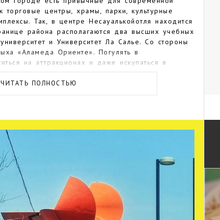
этом городе есть привычные для современной
к торговые центры, храмы, парки, культурные
плексы. Так, в центре Несауалькойотля находится
границе района располагаются два высших учебных
университет и Университет Ла Салье. Со стороны
ыха «Аламеда Ориенте». Погулять в
иться на аттракционах и даже искупаться в
арке «Экотуристико Чимальуаче».
ЧИТАТЬ ПОЛНОСТЬЮ
спектов Пантитлан и Адольфо Лопес Матеоса
я скульптура «Эль Койот» красного цвета,
из животных символов Мексики.
уалькойотле находится католический
ения Господня и две современные христианские
ют несколько отелей, молодежных хостелов и
ровня.
могут также поселиться на пару дней в одной из
едприимчивые местные жители сдают в аренду по
ощущений. Организуются даже специальные
ием мусорного полигона.