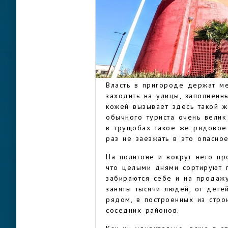
«Бенито Хуарез» и остальном
доехать примерно полчаса на 
пригорода займет 10-15 минут
свалка мусора, куда свозят б
благодаря чему Несауалькойо
переводе на язык ацтеков наз
НЕСАУАЛЬК
гигантский мегаполис, где се
Власть в пригороде держат м
заходить на улицы, заполненн
кожей вызывает здесь такой ж
обычного туриста очень велик
в трущобах такое же рядовое 
раз не заезжать в это опасное
На полигоне и вокруг него пр
что целыми днями сортируют 
забираются себе и на продажу
заняты тысячи людей, от дете
рядом, в построенных из стро
соседних районов.