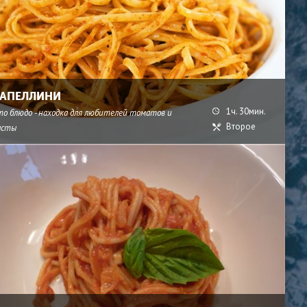
АПЕЛЛИНИ
1ч. 30мин.
то блюдо - находка для любителей томатов и
Второе
асты