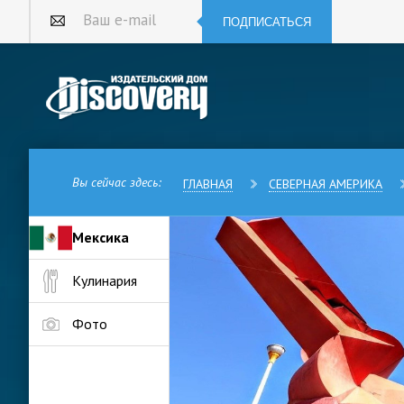
ПОДПИСАТЬСЯ
Ваш e-mail
Вы сейчас здесь:
ГЛАВНАЯ
СЕВЕРНАЯ АМЕРИКА
Мексика
Несауалькойотль – пригород в
Кулинария
Мексики. Расположен к востоку
Мехико считается самыми бол
данным, здесь постоянно прож
Фото
неофициальным — в четыре ра
Пригород состоит из двух рай
считается более благополучн