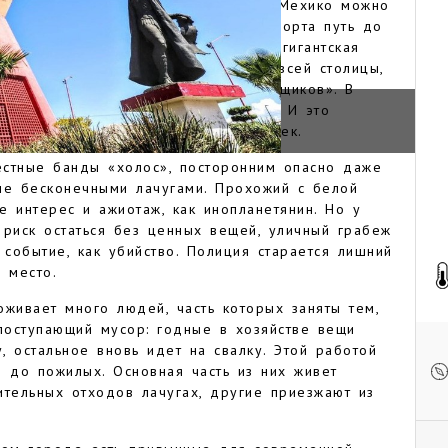
у Мехико. До исторического центра Мехико можно
общественном транспорте. Из аэропорта путь до
. В восточном районе расположена гигантская
ытовые и промышленные отходы со всей столицы,
тль имеет репутацию «Города мусорщиков». В
вание означает «постящийся койот». И это
ОЙОТЛЬ
годня проживает 14 миллионов человек.
естные банды «холос», посторонним опасно даже
ые бесконечными лачугами. Прохожий с белой
е интерес и ажиотаж, как инопланетянин. Но у
 риск остаться без ценных вещей, уличный грабеж
событие, как убийство. Полиция старается лишний
 место.
оживает много людей, часть которых заняты тем,
поступающий мусор: годные в хозяйстве вещи
, остальное вновь идет на свалку. Этой работой
й до пожилых. Основная часть из них живет
ительных отходов лачугах, другие приезжают из