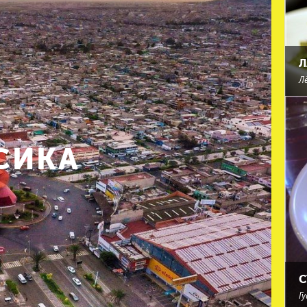
Л
Л
СИКА
С
Гу