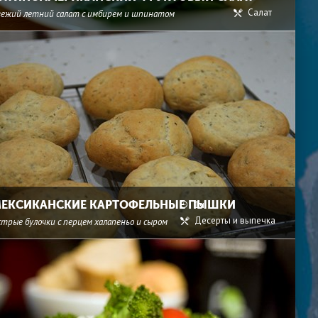
Салат
вежий летний салат с имбирем и шпинатом
ЕКСИКАНСКИЕ КАРТОФЕЛЬНЫЕ ПЫШКИ
1ч.
Десерты и выпечка
стрые булочки с перцем халапеньо и сыром