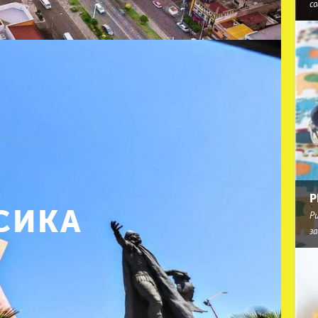
с
Р
СИКА
Р
за