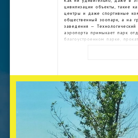
Как ни удивительно, даже в 
цивилизации объекты, такие ка
центры и даже спортивные ком
общественный зоопарк, а на 
заведения — Технологический 
аэропорта примыкает парк отд
благоустроенном парке, прокат
открытом бассейне можно в п
На круговом перекрестке про
установлена огромная каменна
изображающая голову одного 
Из религиозных зданий в Неса
кафедральный собор Благодар
церкви. Для туристов действу
гостевых домов бюджетного у
Самые экстремальные туристы 
частных квартир, которые пр
интернету любителям острых 
экскурсионные туры с посещен