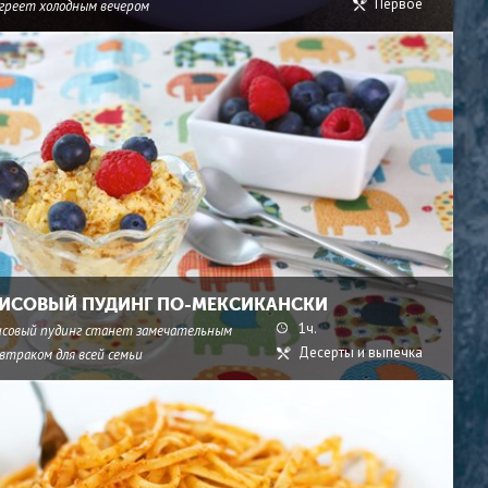
Первое
огреет холодным вечером
ИСОВЫЙ ПУДИНГ ПО-МЕКСИКАНСКИ
1ч.
исовый пудинг станет замечательным
Десерты и выпечка
втраком для всей семьи