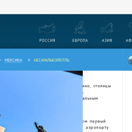
РОССИЯ
ЕВРОПА
АЗИЯ
АФ
МЕКСИКА
НЕСАУАЛЬКОЙОТЛЬ
 составе агломерации Большой Мехико, столицы
 от исторического центра. Эта часть
ьшими трущобами в мире. По официальным
ивают около миллиона человек, по
за больше.
онов: северного и восточного, причем первый
ым из-за близости к международному аэропорту