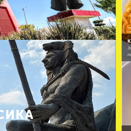
К
Э
п
СИКА