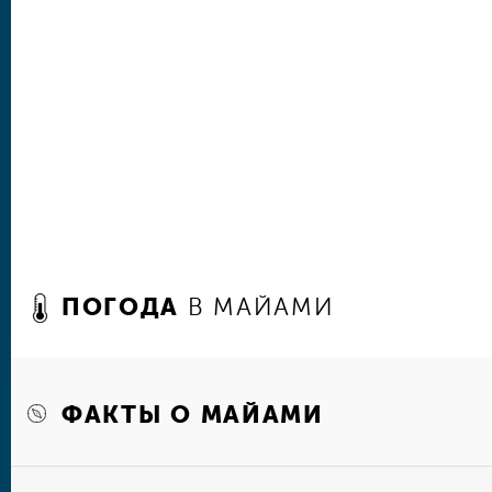
В Майами есть и прекрасные возможности для 
можно как среди искусственно созданных кора
среди затонувших судов, покоящихся в местн
количестве. Кроме того, отсюда можно отправи
или Карибам, а также съездить в самый южный
который находится на острове с таким же назв
на дом Эрнеста Хемингуэя и помахать рукой 
ПОГОДА
В МАЙАМИ
ФАКТЫ О МАЙАМИ