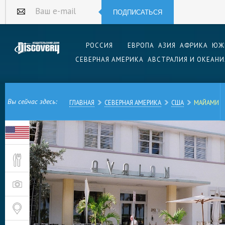
ПОДПИСАТЬСЯ
Ваш e-mail
РОССИЯ
ЕВРОПА
АЗИЯ
АФРИКА
ЮЖ
СЕВЕРНАЯ АМЕРИКА
АВСТРАЛИЯ И ОКЕАНИ
Вы сейчас здесь:
ГЛАВНАЯ
СЕВЕРНАЯ АМЕРИКА
США
МАЙАМИ
Вошедшие в разряд культовых сериалы «Поли
«Декстер», фильм «Миссия в Майами» и множес
действие которых происходит в этом городе, 
Смита и многое другое говорит о том, что го
в массовой культуре. Все знают, что Майами —
длинные пляжи, широкие бульвары, красивые 
жизнь и прочие разнообразные развлечения (н
по фильмам и сериалам). Соответствует ли на