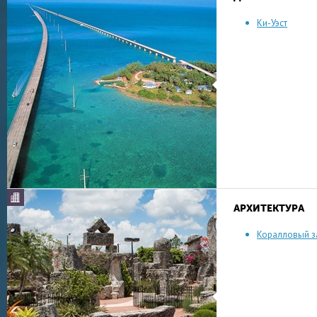
Ки-Уэст
АРХИТЕКТУРА
Коралловый з