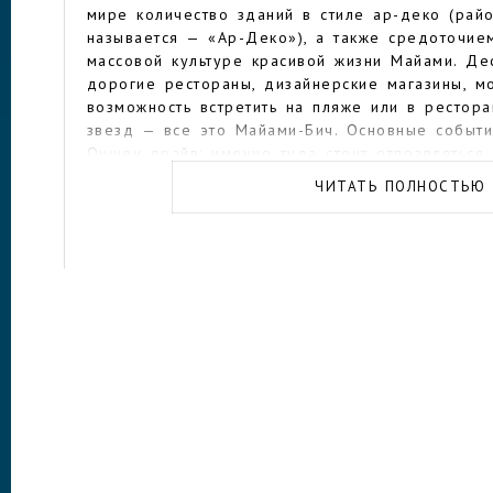
мире количество зданий в стиле ар-деко (райо
называется — «Ар-Деко»), а также средоточие
массовой культуре красивой жизни Майами. Де
дорогие рестораны, дизайнерские магазины, м
возможность встретить на пляже или в рестора
звезд — все это Майами-Бич. Основные событ
Оушен-драйв: именно туда стоит отправляться 
знаменитостей, так и за прикосновением к здеш
ЧИТАТЬ ПОЛНОСТЬЮ
В самом Майами тоже полно интересных мест.
«Маленькая Гавана», заселенный кубинскими им
постоянно происходят зрелищные мероприятия
королей или карнавала. В «Маленькой Гаване» 
Домино и Хосе Марти, театр Тауэр, католическ
бульвар Памяти Кубы. Другие городские досто
художественный музей на Вилле Бискайя — на
итальянского ренессанса; заповедник «Страна л
приближенных к природным, обитают африканск
антилопы, слоны, жирафы и, конечно, львы; па
где птицы порхают среди водопадов, озер и э
национальный парк «Эверглейдс» неподалеку о