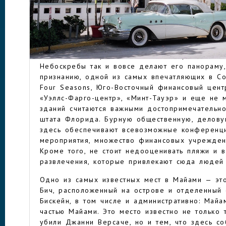
взращенным киноиндустрией стереотипам?
Конечно, все вышеперечисленное, а также зна
(которой здесь даже посвящен музей), небоск
МАЙАМИ
магазины, дорогие бутики и шикарные рестора
по величине городе солнечной Флориды имеет
Небоскребы так и вовсе делают его панораму
признанию, одной из самых впечатляющих в Со
Four Seasons, Юго-Восточный финансовый цент
«Уэллс-Фарго-центр», «Минт-Тауэр» и еще не 
зданий считаются важными достопримечательно
штата Флорида. Бурную общественную, делову
здесь обеспечивают всевозможные конференци
мероприятия, множество финансовых учрежден
Кроме того, не стоит недооценивать пляжи и 
развлечения, которые привлекают сюда людей 
Одно из самых известных мест в Майами — эт
Бич, расположенный на острове и отделенный
Бискейн, в том числе и административно: Майа
частью Майами. Это место известно не только 
убили Джанни Версаче, но и тем, что здесь с